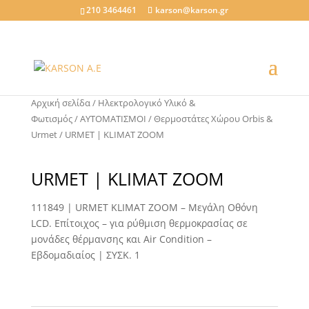
210 3464461
karson@karson.gr
Αρχική σελίδα
/
Ηλεκτρολογικό Υλικό &
Φωτισμός
/
ΑΥΤΟΜΑΤΙΣΜΟΙ
/
Θερμοστάτες Χώρου Orbis &
Urmet
/ URMET | ΚLIMAT ZOΟM
URMET | ΚLIMAT ZOΟM
111849 | URMET KLIMAT ZOOM – Μεγάλη Οθόνη
LCD. Επίτοιχος – για ρύθμιση θερμοκρασίας σε
μονάδες θέρμανσης και Air Condition –
Εβδομαδιαίος | ΣΥΣΚ. 1