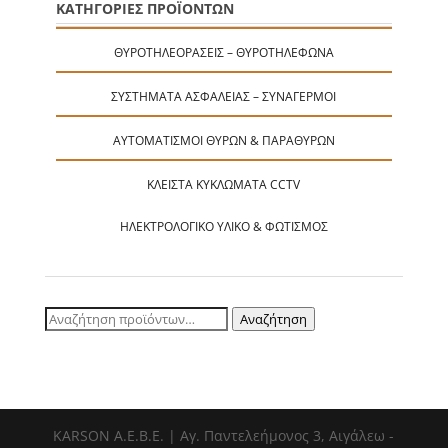
ΚΑΤΗΓΟΡΙΕΣ ΠΡΟΪΟΝΤΩΝ
ΘΥΡΟΤΗΛΕΟΡΆΣΕΙΣ – ΘΥΡΟΤΗΛΈΦΩΝΑ
ΣΥΣΤΉΜΑΤΑ ΑΣΦΑΛΕΊΑΣ – ΣΥΝΑΓΕΡΜΟΊ
ΑΥΤΟΜΑΤΙΣΜΟΊ ΘΥΡΏΝ & ΠΑΡΑΘΎΡΩΝ
ΚΛΕΙΣΤΆ ΚΥΚΛΏΜΑΤΑ CCTV
ΗΛΕΚΤΡΟΛΟΓΙΚΌ ΥΛΙΚΌ & ΦΩΤΙΣΜΌΣ
Αναζήτηση
Αναζήτηση
για:
ΚΑRSOΝ Α.E.B.E. | Αγ. Παντελεήμονος 3, Αιγάλεω -