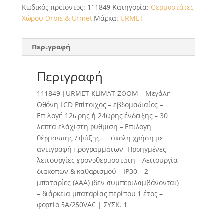
Κωδικός προϊόντος:
111849
Κατηγορία:
Θερμοστάτες
Χώρου Orbis & Urmet
Μάρκα:
URMET
Περιγραφή
Περιγραφή
111849 |URMET ΚLIMAT ZOΟM – Μεγάλη
Οθόνη LCD Επίτοιχος – εβδομαδιαίος –
Επιλογή 12ωρης ή 24ωρης ένδειξης – 30
λεπτά ελάχιστη ρύθμιση – Επιλογή
θέρμανσης / ψύξης – Εύκολη χρήση με
αντιγραφή προγραμμάτων- Προηγμένες
λειτουργίες χρονοθερμοστάτη – Λειτουργία
διακοπών & καθαρισμού – IP30 – 2
μπαταρίες (ΑΑΑ) (δεν συμπεριλαμβάνονται)
– διάρκεια μπαταρίας περίπου 1 έτος –
φορτίο 5Α/250VAC | ΣΥΣΚ. 1