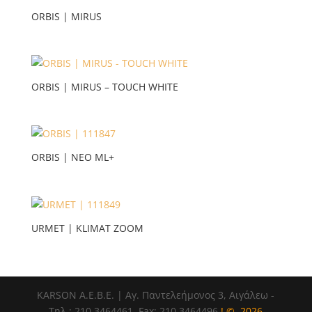
ORBIS | MIRUS
ORBIS | MIRUS – TOUCH WHITE
ORBIS | NEO ML+
URMET | ΚLIMAT ZOΟM
ΚΑRSOΝ Α.E.B.E. | Αγ. Παντελεήμονος 3, Αιγάλεω -
Τηλ.: 210 3464461, Fax: 210 3464496
! ©, 2026