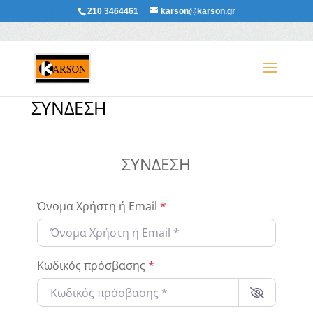
210 3464461
karson@karson.gr
ΣΎΝΔΕΣΗ
ΣΎΝΔΕΣΗ
Όνομα Χρήστη ή Email
*
Κωδικός πρόσβασης
*