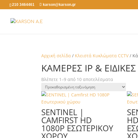
210 3464461
karson@karson.gr
Αρχική σελίδα
/
Κλειστά Κυκλώματα CCTV
/ Κά
ΚΆΜΕΡΕΣ ΙΡ & ΕΙΔΙΚΈΣ
Βλέπετε 1–9 από 10 αποτελέσματα
SENTINEL |
SE
CAMFIRST HD
HD
1080P ΕΣΩΤΕΡΙΚΟΎ
ΕΣ
ΧΏΡΟΥ
ΧΏ