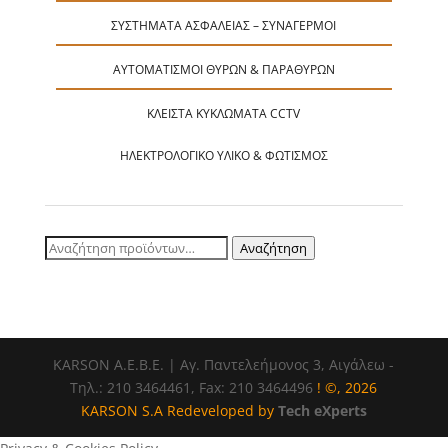
ΣΥΣΤΉΜΑΤΑ ΑΣΦΑΛΕΊΑΣ – ΣΥΝΑΓΕΡΜΟΊ
ΑΥΤΟΜΑΤΙΣΜΟΊ ΘΥΡΏΝ & ΠΑΡΑΘΎΡΩΝ
ΚΛΕΙΣΤΆ ΚΥΚΛΏΜΑΤΑ CCTV
ΗΛΕΚΤΡΟΛΟΓΙΚΌ ΥΛΙΚΌ & ΦΩΤΙΣΜΌΣ
Αναζήτηση
Αναζήτηση
για:
ΚΑRSOΝ Α.E.B.E. | Αγ. Παντελεήμονος 3, Αιγάλεω -
Τηλ.: 210 3464461, Fax: 210 3464496
! ©, 2026
KARSON S.A Redeveloped by
Tech eXperts