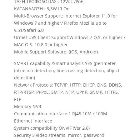
ΤΑΣΗ ΤΡΟΦΟΔΟΣΙΑΣ : 12Vdc /PoE
ΚΑΤΑΝΑΛΩΣΗ : 3,8W IR On
Multi-Browser Support: Internet Explorer 11.0 for
Windows 7 and higher/ Firefox Mozilla up to
v.51/Safari 6.0
Urmet UVS Client Support:Windows 7 O.S. or higher /
MAC O.S. 10.8.0 or higher
Mobile Support Software: (iOS, Android)
SMART capability /Smart analysis YES (perimeter
intrusion detection, line crossing detection, object
detection)
Network Protocols: TCP/IP, HTTP, DHCP, DNS, DDNS,
RTP/RTSP, PPPoE, SMTP, NTP, UPnP, SNMP, HTTPS,
FTP
Memory NVR
Communication interface 1 RJ45 10M / 100M
Ethernet interface
System compatibility ONVIF (Ver 2.6)
Security 3 video streams, mirror, password