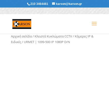
210 3464461
karson@karson.gr
Αρχική σελίδα
/
Κλειστά Κυκλώματα CCTV
/
Κάμερες ΙΡ &
Ειδικές
/ URMET | 1099-500 IP 1080P D/N