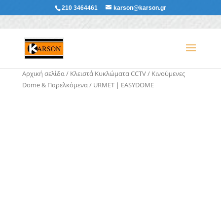
210 3464461
karson@karson.gr
Αρχική σελίδα
/
Κλειστά Κυκλώματα CCTV
/
Κινούμενες
Dome & Παρελκόμενα
/ URMET | EASYDOME