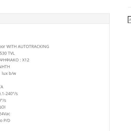
Α
γ
door WITH AUTOTRACKING
530 TVL
• ΨΗΦΙΑΚΟ : X12
ΙΝΗΤΗ
1 lux b/w
M
ΤΑ
,1-240°/s
°/s
ΔΟI
24Vac
o P/D