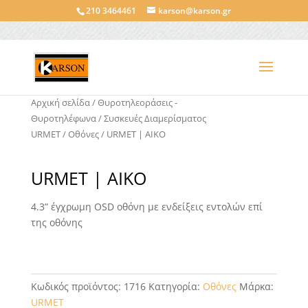
210 3464461
karson@karson.gr
Αρχική σελίδα
/
Θυροτηλεοράσεις -
Θυροτηλέφωνα
/
Συσκευές Διαμερίσματος
URMET
/
Οθόνες
/ URMET | AIKO
URMET | AIKO
4.3” έγχρωμη OSD οθόνη με ενδείξεις εντολών επί
της οθόνης
Κωδικός προϊόντος:
1716
Κατηγορία:
Οθόνες
Μάρκα:
URMET