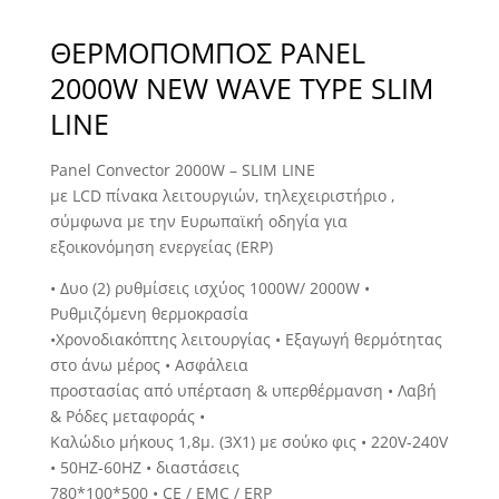
ΘΕΡΜΟΠΟΜΠΟΣ PANEL
2000W NEW WAVE TYPE SLIM
LINE
Panel Convector 2000W – SLIM LINE
με LCD πίνακα λειτουργιών, τηλεχειριστήριο ,
σύμφωνα με την Ευρωπαϊκή οδηγία για
εξοικονόμηση ενεργείας (ERP)
• Δυο (2) ρυθμίσεις ισχύος 1000W/ 2000W •
Ρυθμιζόμενη θερμοκρασία
•Χρονοδιακόπτης λειτουργίας • Εξαγωγή θερμότητας
στο άνω μέρος • Ασφάλεια
προστασίας από υπέρταση & υπερθέρμανση • Λαβή
& Ρόδες μεταφοράς •
Καλώδιο μήκους 1,8μ. (3Χ1) με σούκο φις • 220V-240V
• 50HZ-60HZ • διαστάσεις
780*100*500 • CE / EMC / ERP