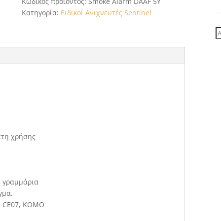
Κωδικός προϊόντος:
Smoke Alarm DAAF 5Y
Κατηγορία:
Ειδικοί Ανιχνευτές Sentinel
Α
γ
έτη χρήσης
8 γραμμάρια
γμα.
, CE07, KOMO