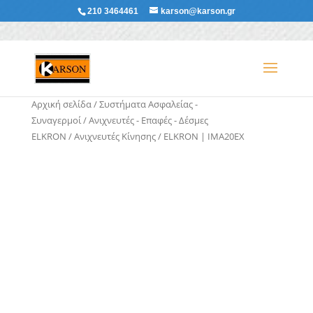
210 3464461
karson@karson.gr
Αρχική σελίδα
/
Συστήματα Ασφαλείας -
Συναγερμοί
/
Ανιχνευτές - Επαφές - Δέσμες
ELKRON
/
Ανιχνευτές Κίνησης
/ ELKRON | IMA20EX