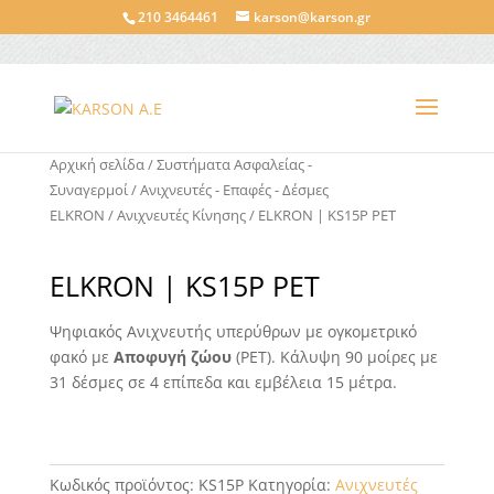
210 3464461
karson@karson.gr
Αρχική σελίδα
/
Συστήματα Ασφαλείας -
Συναγερμοί
/
Ανιχνευτές - Επαφές - Δέσμες
ELKRON
/
Ανιχνευτές Κίνησης
/ ELKRON | KS15P PET
ELKRON | KS15P PET
Ψηφιακός Ανιχνευτής υπερύθρων με ογκομετρικό
φακό με
Αποφυγή ζώου
(PET). Κάλυψη 90 μοίρες με
31 δέσμες σε 4 επίπεδα και εμβέλεια 15 μέτρα.
Κωδικός προϊόντος:
KS15P
Κατηγορία:
Ανιχνευτές