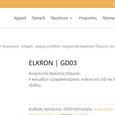
Ό
Αρχική
Προφίλ
Προϊόντα
Υπηρεσίες
Προσφ
/
Ανιχνευτές - Επαφές - Δέσμες ELKRON
/
Ανιχνευτές Θραύσης Τζαμιού
/ E
ELKRON | GD03
Ανιχνευτής θραύσης τζαμιού.
4 καλωδίων τροφοδοτούμενο, ενδεικτικό LED και 
εξόδου.
Κωδικός προϊόντος:
GD03
Κατηγορία:
Ανιχνευτές
Θραύσης Τζαμιού
Μάρκα:
ELKRON