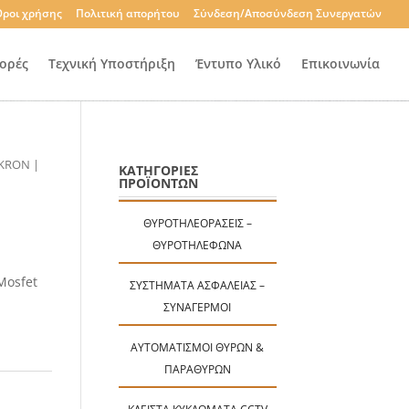
ροι χρήσης
Πολιτική απορήτου
Σύνδεση/Αποσύνδεση Συνεργατών
ορές
Τεχνική Υποστήριξη
Έντυπο Υλικό
Επικοινωνία
LKRON |
ΚΑΤΗΓΟΡΙΕΣ
ΠΡΟΪΟΝΤΩΝ
ΘΥΡΟΤΗΛΕΟΡΆΣΕΙΣ –
ΘΥΡΟΤΗΛΈΦΩΝΑ
Mosfet
ΣΥΣΤΉΜΑΤΑ ΑΣΦΑΛΕΊΑΣ –
ΣΥΝΑΓΕΡΜΟΊ
ΑΥΤΟΜΑΤΙΣΜΟΊ ΘΥΡΏΝ &
ΠΑΡΑΘΎΡΩΝ