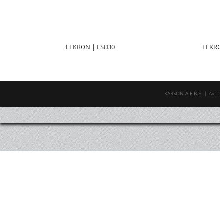
ELKRON | ESD30
ELKR
ΚΑRSOΝ Α.E.B.E. | Αγ. 