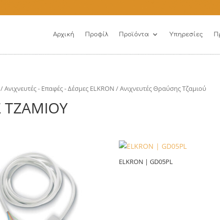
Αρχική
Προφίλ
Προϊόντα
Υπηρεσίες
Π
/
Ανιχνευτές - Επαφές - Δέσμες ELKRON
/ Ανιχνευτές Θραύσης Τζαμιού
 ΤΖΑΜΙΟΎ
ELKRON | GD05PL