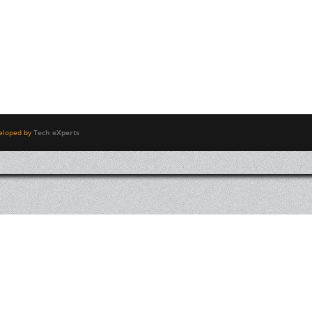
eloped by
Tech eXperts