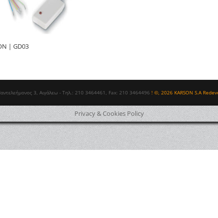
ON | GD03
Παντελεήμονος 3, Αιγάλεω - Τηλ.: 210 3464461, Fax: 210 3464496
! ©, 2026 KARSON S.A Redev
Privacy & Cookies Policy