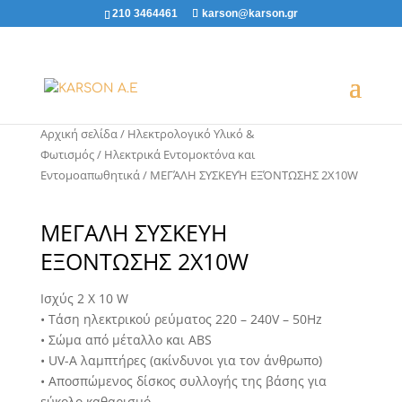
210 3464461
karson@karson.gr
Αρχική σελίδα
/
Ηλεκτρολογικό Υλικό &
Φωτισμός
/
Ηλεκτρικά Εντομοκτόνα και
Εντομοαπωθητικά
/ ΜΕΓΆΛΗ ΣΥΣΚΕΥΉ ΕΞΌΝΤΩΣΗΣ 2X10W
ΜΕΓΆΛΗ ΣΥΣΚΕΥΉ
ΕΞΌΝΤΩΣΗΣ 2X10W
Ισχύς 2 X 10 W
• Τάση ηλεκτρικού ρεύματος 220 – 240V – 50Hz
• Σώμα από μέταλλο και ABS
• UV-A λαμπτήρες (ακίνδυνοι για τον άνθρωπο)
• Αποσπώμενος δίσκος συλλογής της βάσης για
εύκολο καθαρισμό