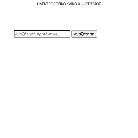
ΗΛΕΚΤΡΟΛΟΓΙΚΌ ΥΛΙΚΌ & ΦΩΤΙΣΜΌΣ
Αναζήτηση
Αναζήτηση
για:
ΚΑRSOΝ Α.E.B.E. | Αγ. Παντελεήμονος 3, Αιγάλεω - Τηλ.: 210 3464461, Fax:
210 3464496
! ©, 2026 KARSON S.A Redeveloped by
Tech eXperts