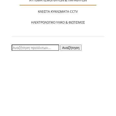
ΑΥΤΟΜΑΤΙΣΜΟΊ ΘΥΡΏΝ & ΠΑΡΑΘΎΡΩΝ
ΚΛΕΙΣΤΆ ΚΥΚΛΏΜΑΤΑ CCTV
ΗΛΕΚΤΡΟΛΟΓΙΚΌ ΥΛΙΚΌ & ΦΩΤΙΣΜΌΣ
Αναζήτηση
Αναζήτηση
για: