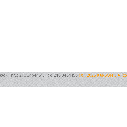
εω - Τηλ.: 210 3464461, Fax: 210 3464496
! ©, 2026 KARSON S.A R