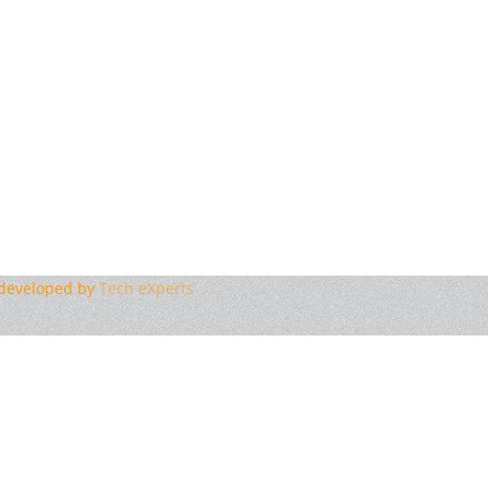
edeveloped by
Tech eXperts