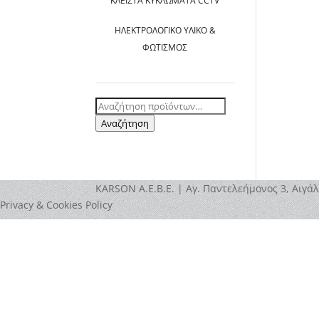
ΚΛΕΙΣΤΆ ΚΥΚΛΏΜΑΤΑ CCTV
ΗΛΕΚΤΡΟΛΟΓΙΚΌ ΥΛΙΚΌ &
ΦΩΤΙΣΜΌΣ
Αναζήτηση
για:
Αναζήτηση
ΚΑRSOΝ Α.E.B.E. | Αγ. Παντελεήμονος 3, Αιγάλ
Privacy & Cookies Policy