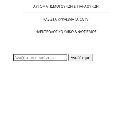
ΑΥΤΟΜΑΤΙΣΜΟΊ ΘΥΡΏΝ & ΠΑΡΑΘΎΡΩΝ
ΚΛΕΙΣΤΆ ΚΥΚΛΏΜΑΤΑ CCTV
ΗΛΕΚΤΡΟΛΟΓΙΚΌ ΥΛΙΚΌ & ΦΩΤΙΣΜΌΣ
Αναζήτηση
Αναζήτηση
για: