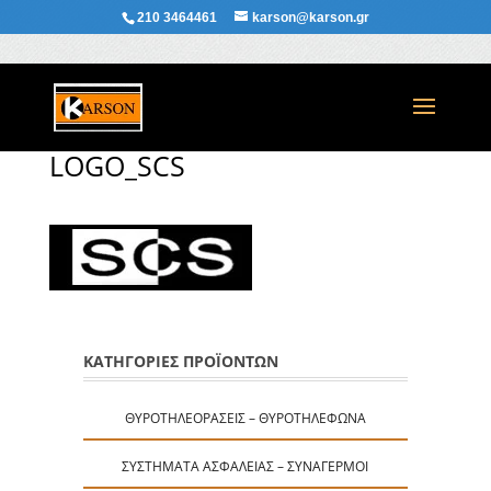
210 3464461
karson@karson.gr
LOGO_SCS
ΚΑΤΗΓΟΡΙΕΣ ΠΡΟΪΟΝΤΩΝ
ΘΥΡΟΤΗΛΕΟΡΆΣΕΙΣ – ΘΥΡΟΤΗΛΈΦΩΝΑ
ΣΥΣΤΉΜΑΤΑ ΑΣΦΑΛΕΊΑΣ – ΣΥΝΑΓΕΡΜΟΊ