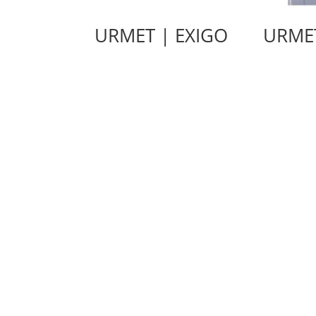
URMET | EXIGO
URMET
ΚΑRSOΝ Α.E.B.E. | Αγ. 