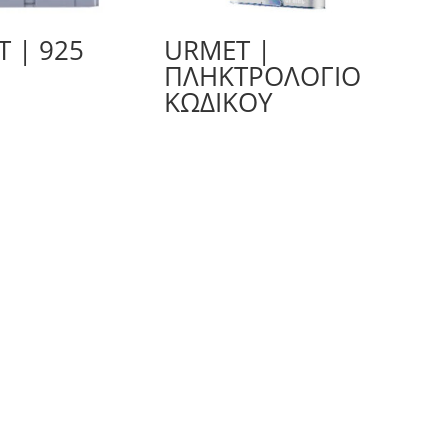
 | 925
URMET |
ΠΛΗΚΤΡΟΛΌΓΙΟ
ΚΩΔΙΚΟΎ
Παντελεήμονος 3, Αιγάλεω - Τηλ.: 210 3464461, Fax: 210 3464496
! ©, 2026 KARSON S.A Redev