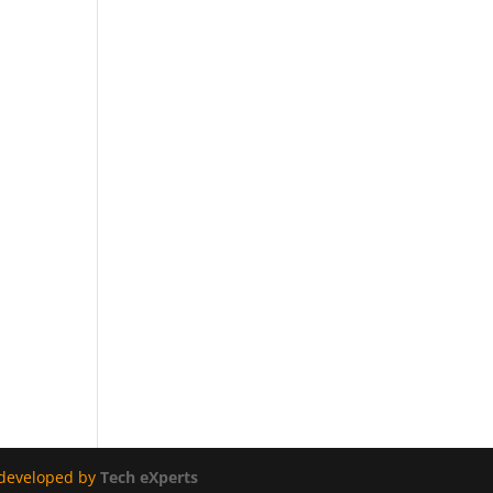
edeveloped by
Tech eXperts