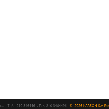
εω - Τηλ.: 210 3464461, Fax: 210 3464496
! ©, 2026 KARSON S.A R