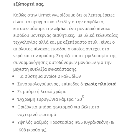
εξώπορτά σας.
Καθώς στην Urmet γνωρίζουμε ότι οι λεπτομέρειες
είναι το πραγματικό κλειδί για την ασφάλεια,
κατασκευάσαμε την
alpha
, ένα μοναδικό πίνακα
εισόδου μοντέρνας αισθητικές. με υλικά τελευταίας
τεχνολογίας αλλά και με αξεπέραστο στυλ , είναι ο
απόλυτος πίνακας εισόδου ο οποίος αντέχει στο
νερό και την κρούση. Στηρίζεται στη φιλοσοφία της
συναρμολόγησης αυτοδύναμων μονάδων για την
μέγιστη ευελιξία εγκατάστασης.
Για σύστημα 2Voice 2 καλωδίων
Συναρμολογούμενος , επίπεδος &
χωρίς πλαίσιο!
Σε μαύρο ή λευκό χρώμα
ο
Έγχρωμη ευρυγώνια κάμερα 120
Οριζόντια μπάρα φωτισμού για βέλτιστο
νυχτερινό φωτισμό
Υψηλός Βαθμός Προστασίας IP55 (υγρά/σκόνη) &
IK08 (κρούσης).