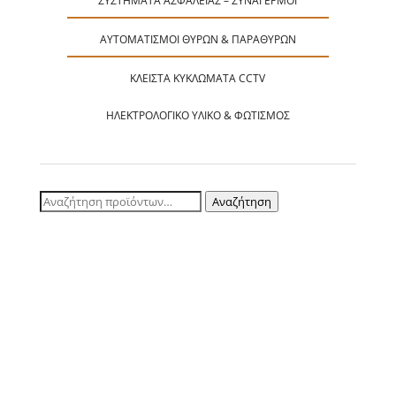
ΣΥΣΤΉΜΑΤΑ ΑΣΦΑΛΕΊΑΣ – ΣΥΝΑΓΕΡΜΟΊ
ΑΥΤΟΜΑΤΙΣΜΟΊ ΘΥΡΏΝ & ΠΑΡΑΘΎΡΩΝ
ΚΛΕΙΣΤΆ ΚΥΚΛΏΜΑΤΑ CCTV
ΗΛΕΚΤΡΟΛΟΓΙΚΌ ΥΛΙΚΌ & ΦΩΤΙΣΜΌΣ
Αναζήτηση
Αναζήτηση
για: