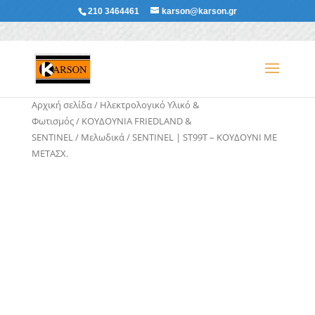
210 3464461
karson@karson.gr
Αρχική σελίδα
/
Ηλεκτρολογικό Υλικό &
Φωτισμός
/
ΚΟΥΔΟΥΝΙΑ FRIEDLAND &
SENTINEL
/
Μελωδικά
/ SENTINEL | ST99T – ΚΟΥΔΟΥΝΙ ΜΕ
ΜΕΤΑΣΧ.