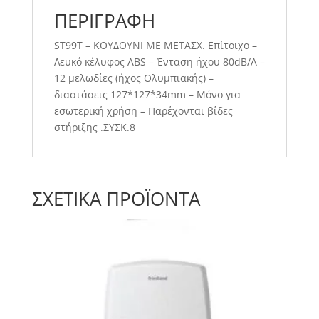
ΠΕΡΙΓΡΑΦΉ
ST99T – ΚΟΥΔΟΥΝΙ ΜΕ ΜΕΤΑΣΧ. Επίτοιχο –
Λευκό κέλυφος ABS – Ένταση ήχου 80dB/A –
12 μελωδίες (ήχος Ολυμπιακής) –
διαστάσεις 127*127*34mm – Μόνο για
εσωτερική χρήση – Παρέχονται βίδες
στήριξης .ΣΥΣΚ.8
ΣΧΕΤΙΚΆ ΠΡΟΪΌΝΤΑ