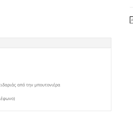
Α
γ
ειδαριάς από την μπουτονιέρα
λέφωνο)