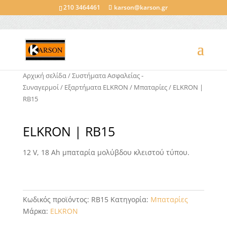
210 3464461
karson@karson.gr
Αρχική σελίδα
/
Συστήματα Ασφαλείας -
Συναγερμοί
/
Εξαρτήματα ELKRON
/
Μπαταρίες
/ ELKRON |
RB15
ELKRON | RB15
12 V, 18 Ah μπαταρία μολύβδου κλειστού τύπου.
Κωδικός προϊόντος:
RB15
Κατηγορία:
Μπαταρίες
Μάρκα:
ELKRON