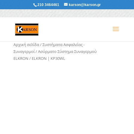
210 3464461
karson@karson.gr
Αρχική σελίδα
/
Συστήματα Ασφαλείας -
Συναγερμοί
/
Ασύρματο Σύστημα Συναγερμού
ELKRON
/ ELKRON | KP30WL