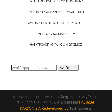
ΘΥΡΟΤΗΛΕΟΡΆΣΕΙΣ – ΘΥΡΟΤΗΛΈΦΩΝΑ
ΣΥΣΤΉΜΑΤΑ ΑΣΦΑΛΕΊΑΣ – ΣΥΝΑΓΕΡΜΟΊ
ΑΥΤΟΜΑΤΙΣΜΟΊ ΘΥΡΏΝ & ΠΑΡΑΘΎΡΩΝ
ΚΛΕΙΣΤΆ ΚΥΚΛΏΜΑΤΑ CCTV
ΗΛΕΚΤΡΟΛΟΓΙΚΌ ΥΛΙΚΌ & ΦΩΤΙΣΜΌΣ
Αναζήτηση
Αναζήτηση
για:
ΚΑRSOΝ Α.E.B.E. | Αγ. Παντελεήμονος 3, Αιγάλεω -
Τηλ.: 210 3464461, Fax: 210 3464496
! ©, 2026
KARSON S.A Redeveloped by
Tech eXperts