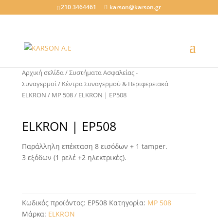
210 3464461
karson@karson.gr
Αρχική σελίδα
/
Συστήματα Ασφαλείας -
Συναγερμοί
/
Κέντρα Συναγερμού & Περιφερειακά
ELKRON
/
MP 508
/ ELKRON | EP508
ELKRON | EP508
Παράλληλη επέκταση 8 εισόδων + 1 tamper.
3 εξόδων (1 ρελέ +2 ηλεκτρικές).
Κωδικός προϊόντος:
EP508
Κατηγορία:
MP 508
Μάρκα:
ELKRON