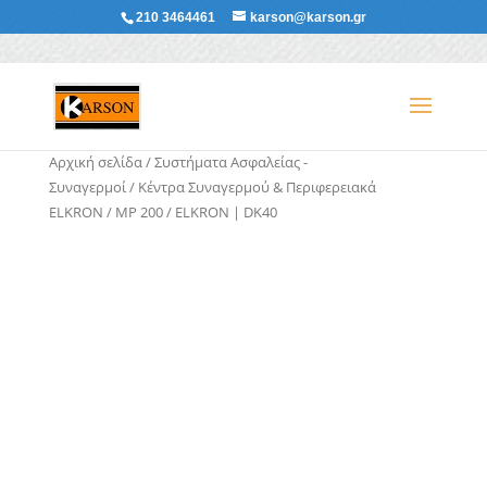
210 3464461
karson@karson.gr
Αρχική σελίδα
/
Συστήματα Ασφαλείας -
Συναγερμοί
/
Κέντρα Συναγερμού & Περιφερειακά
ELKRON
/
MP 200
/ ELKRON | DK40