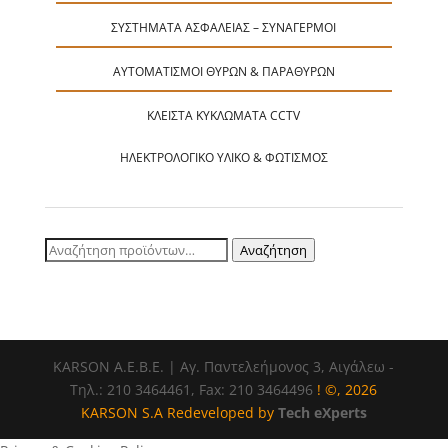
ΣΥΣΤΉΜΑΤΑ ΑΣΦΑΛΕΊΑΣ – ΣΥΝΑΓΕΡΜΟΊ
ΑΥΤΟΜΑΤΙΣΜΟΊ ΘΥΡΏΝ & ΠΑΡΑΘΎΡΩΝ
ΚΛΕΙΣΤΆ ΚΥΚΛΏΜΑΤΑ CCTV
ΗΛΕΚΤΡΟΛΟΓΙΚΌ ΥΛΙΚΌ & ΦΩΤΙΣΜΌΣ
Αναζήτηση
Αναζήτηση
για:
ΚΑRSOΝ Α.E.B.E. | Αγ. Παντελεήμονος 3, Αιγάλεω -
Τηλ.: 210 3464461, Fax: 210 3464496
! ©, 2026
KARSON S.A Redeveloped by
Tech eXperts