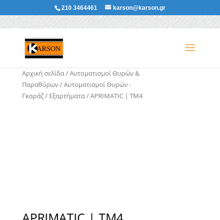
210 3464461
karson@karson.gr
Αρχική σελίδα
/
Αυτοματισμοί Θυρών &
Παραθύρων
/
Αυτοματισμοί Θυρών -
Γκαράζ
/
Εξαρτήματα
/ APRIMATIC | TM4
APRIMATIC | TM4