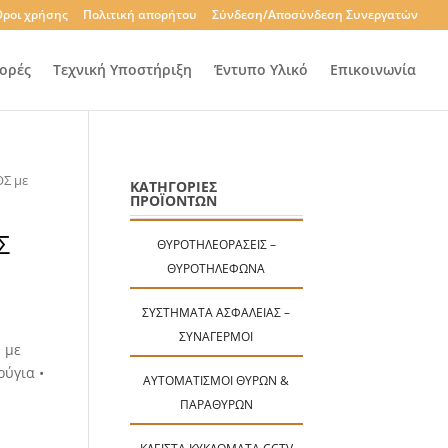
ροι χρήσης
Πολιτική απορήτου
Σύνδεση/Αποσύνδεση Συνεργατών
ορές
Τεχνική Υποστήριξη
Έντυπο Υλικό
Επικοινωνία
ΟΣ με
ΚΑΤΗΓΟΡΙΕΣ
ΠΡΟΪΟΝΤΩΝ
Σ
ΘΥΡΟΤΗΛΕΟΡΆΣΕΙΣ –
ΘΥΡΟΤΗΛΈΦΩΝΑ
ΣΥΣΤΉΜΑΤΑ ΑΣΦΑΛΕΊΑΣ –
ΣΥΝΑΓΕΡΜΟΊ
 με
ρύγια •
ΑΥΤΟΜΑΤΙΣΜΟΊ ΘΥΡΏΝ &
ΠΑΡΑΘΎΡΩΝ