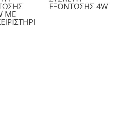
ΤΩΣΗΣ
ΕΞΌΝΤΩΣΗΣ 4W
W ΜΕ
ΕΙΡΙΣΤΗΡΙ
Παντελεήμονος 3, Αιγάλεω - Τηλ.: 210 3464461, Fax: 210 3464496
! ©, 2026 KARSON S.A Redev