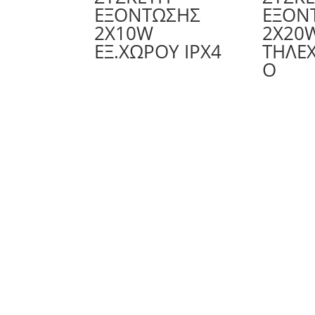
ΕΞΌΝΤΩΣΗΣ
ΕΞΌΝ
2X10W
2X20
ΕΞ.ΧΩΡΟΥ IPX4
ΤΗΛΕΧ
Ο
ΚΑRSOΝ Α.E.B.E. | Αγ. 