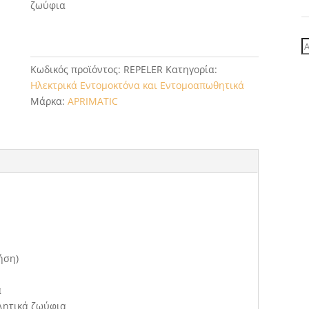
ζωύφια
Α
γ
Κωδικός προϊόντος:
REPELER
Κατηγορία:
Ηλεκτρικά Εντομοκτόνα και Εντομοαπωθητικά
Μάρκα:
APRIMATIC
ήση)
ά
χλητικά ζωύφια