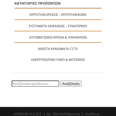
ΚΑΤΗΓΟΡΙΕΣ ΠΡΟΪΟΝΤΩΝ
ΘΥΡΟΤΗΛΕΟΡΆΣΕΙΣ – ΘΥΡΟΤΗΛΈΦΩΝΑ
ΣΥΣΤΉΜΑΤΑ ΑΣΦΑΛΕΊΑΣ – ΣΥΝΑΓΕΡΜΟΊ
ΑΥΤΟΜΑΤΙΣΜΟΊ ΘΥΡΏΝ & ΠΑΡΑΘΎΡΩΝ
ΚΛΕΙΣΤΆ ΚΥΚΛΏΜΑΤΑ CCTV
ΗΛΕΚΤΡΟΛΟΓΙΚΌ ΥΛΙΚΌ & ΦΩΤΙΣΜΌΣ
Αναζήτηση
Αναζήτηση
για:
ΚΑRSOΝ Α.E.B.E. | Αγ. Παντελεήμονος 3, Αιγάλεω -