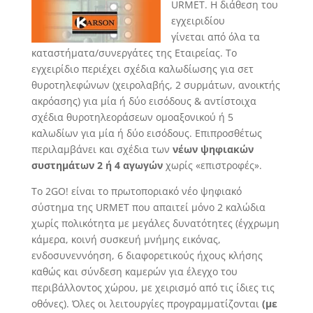
URMET. Η διάθεση του
εγχειριδίου
γίνεται από όλα τα
καταστήματα/συνεργάτες της Εταιρείας. Το
εγχειρίδιο περιέχει σχέδια καλωδίωσης για σετ
θυροτηλεφώνων (χειρολαβής, 2 συρμάτων, ανοικτής
ακρόασης) για μία ή δύο εισόδους & αντίστοιχα
σχέδια θυροτηλεοράσεων ομοαξονικού ή 5
καλωδίων για μία ή δύο εισόδους. Επιπροσθέτως
περιλαμβάνει και σχέδια των
νέων ψηφιακών
συστημάτων 2 ή 4 αγωγών
χωρίς «επιστροφές».
Το 2GO! είναι το πρωτοποριακό νέο ψηφιακό
σύστημα της URMET που απαιτεί μόνο 2 καλώδια
χωρίς πολικότητα με μεγάλες δυνατότητες (έγχρωμη
κάμερα, κοινή συσκευή μνήμης εικόνας,
ενδοσυνεννόηση, 6 διαφορετικούς ήχους κλήσης
καθώς και σύνδεση καμερών για έλεγχο του
περιβάλλοντος χώρου, με χειρισμό από τις ίδιες τις
οθόνες). Όλες οι λειτουργίες προγραμματίζονται
(με