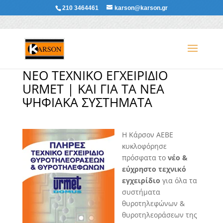
210 3464461
karson@karson.gr
ΝΕΟ ΤΕΧΝΙΚΟ ΕΓΧΕΙΡΙΔΙΟ
URMET | ΚΑΙ ΓΙΑ ΤΑ ΝΈΑ
ΨΗΦΙΑΚΆ ΣΥΣΤΉΜΑΤΑ
H Κάρσον ΑΕΒΕ
κυκλοφόρησε
πρόσφατα το
νέο &
εύχρηστο τεχνικό
εγχειρίδιο
για όλα τα
συστήματα
θυροτηλεφώνων &
θυροτηλεοράσεων της