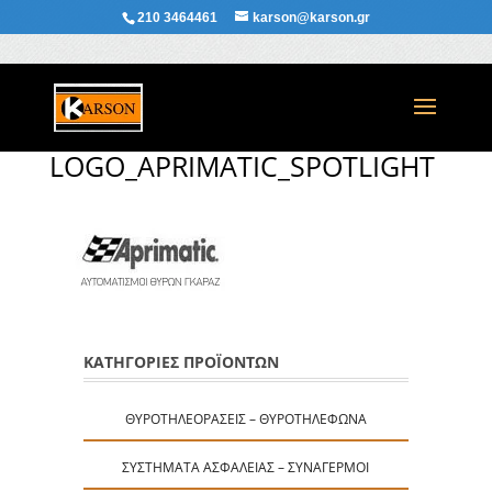
210 3464461
karson@karson.gr
LOGO_APRIMATIC_SPOTLIGHT
ΚΑΤΗΓΟΡΙΕΣ ΠΡΟΪΟΝΤΩΝ
ΘΥΡΟΤΗΛΕΟΡΆΣΕΙΣ – ΘΥΡΟΤΗΛΈΦΩΝΑ
ΣΥΣΤΉΜΑΤΑ ΑΣΦΑΛΕΊΑΣ – ΣΥΝΑΓΕΡΜΟΊ