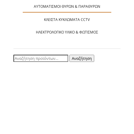
ΑΥΤΟΜΑΤΙΣΜΟΊ ΘΥΡΏΝ & ΠΑΡΑΘΎΡΩΝ
ΚΛΕΙΣΤΆ ΚΥΚΛΏΜΑΤΑ CCTV
ΗΛΕΚΤΡΟΛΟΓΙΚΌ ΥΛΙΚΌ & ΦΩΤΙΣΜΌΣ
Αναζήτηση
Αναζήτηση
για: