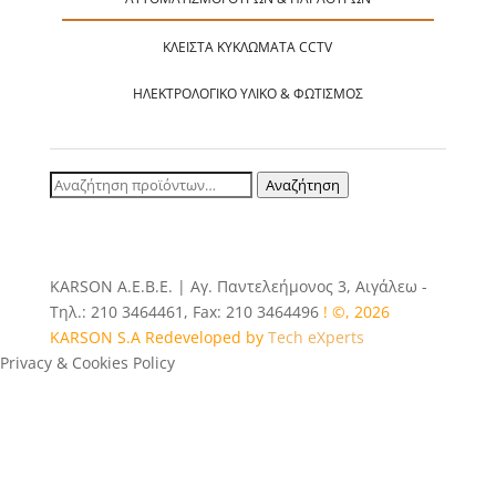
ΚΛΕΙΣΤΆ ΚΥΚΛΏΜΑΤΑ CCTV
ΗΛΕΚΤΡΟΛΟΓΙΚΌ ΥΛΙΚΌ & ΦΩΤΙΣΜΌΣ
Αναζήτηση
Αναζήτηση
για:
ΚΑRSOΝ Α.E.B.E. | Αγ. Παντελεήμονος 3, Αιγάλεω -
Τηλ.: 210 3464461, Fax: 210 3464496
! ©, 2026
KARSON S.A Redeveloped by
Tech eXperts
Privacy & Cookies Policy