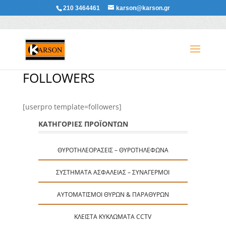
210 3464461
karson@karson.gr
FOLLOWERS
[userpro template=followers]
ΚΑΤΗΓΟΡΙΕΣ ΠΡΟΪΟΝΤΩΝ
ΘΥΡΟΤΗΛΕΟΡΆΣΕΙΣ – ΘΥΡΟΤΗΛΈΦΩΝΑ
ΣΥΣΤΉΜΑΤΑ ΑΣΦΑΛΕΊΑΣ – ΣΥΝΑΓΕΡΜΟΊ
ΑΥΤΟΜΑΤΙΣΜΟΊ ΘΥΡΏΝ & ΠΑΡΑΘΎΡΩΝ
ΚΛΕΙΣΤΆ ΚΥΚΛΏΜΑΤΑ CCTV