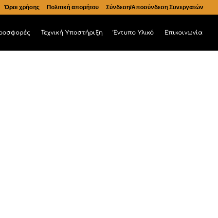
Όροι χρήσης
Πολιτική απορήτου
Σύνδεση/Αποσύνδεση Συνεργατών
ροσφορές
Τεχνική Υποστήριξη
Έντυπο Υλικό
Επικοινωνία