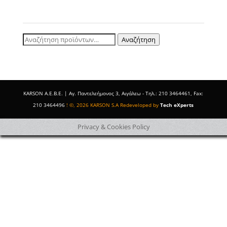
Αναζήτηση
Αναζήτηση
για:
ΚΑRSOΝ Α.E.B.E. | Αγ. Παντελεήμονος 3, Αιγάλεω - Τηλ.: 210 3464461, Fax:
210 3464496
! ©, 2026 KARSON S.A Redeveloped by
Tech eXperts
Privacy & Cookies Policy