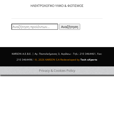
ΗΛΕΚΤΡΟΛΟΓΙΚΌ ΥΛΙΚΌ & ΦΩΤΙΣΜΌΣ
Αναζήτηση
Αναζήτηση
για:
ΚΑRSOΝ Α.E.B.E. | Αγ. Παντελεήμονος 3, Αιγάλεω - Τηλ.: 210 3464461, Fax:
210 3464496
! ©, 2026 KARSON S.A Redeveloped by
Tech eXperts
Privacy & Cookies Policy