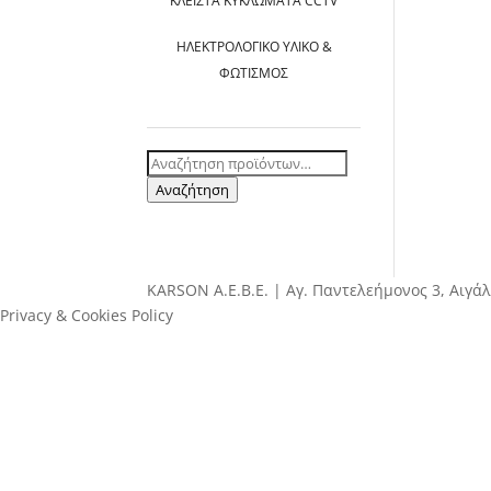
ΚΛΕΙΣΤΆ ΚΥΚΛΏΜΑΤΑ CCTV
ΗΛΕΚΤΡΟΛΟΓΙΚΌ ΥΛΙΚΌ &
ΦΩΤΙΣΜΌΣ
Αναζήτηση
για:
Αναζήτηση
ΚΑRSOΝ Α.E.B.E. | Αγ. Παντελεήμονος 3, Αιγάλ
Privacy & Cookies Policy