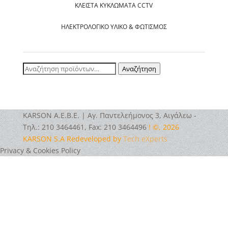
ΚΛΕΙΣΤΆ ΚΥΚΛΏΜΑΤΑ CCTV
ΗΛΕΚΤΡΟΛΟΓΙΚΌ ΥΛΙΚΌ & ΦΩΤΙΣΜΌΣ
Αναζήτηση
Αναζήτηση
για:
ΚΑRSOΝ Α.E.B.E. | Αγ. Παντελεήμονος 3, Αιγάλεω -
Τηλ.: 210 3464461, Fax: 210 3464496
! ©, 2026
KARSON S.A Redeveloped by
Tech eXperts
Privacy & Cookies Policy