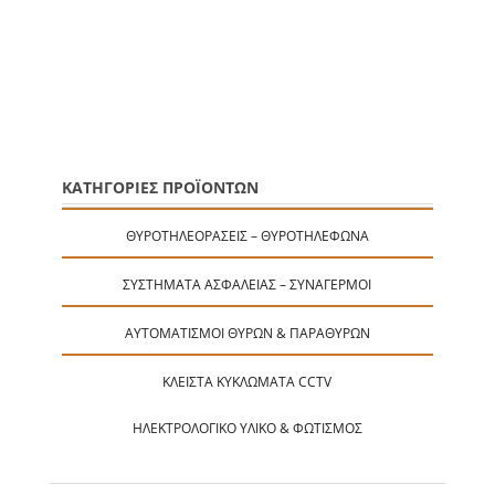
ΚΑΤΗΓΟΡΙΕΣ ΠΡΟΪΟΝΤΩΝ
ΘΥΡΟΤΗΛΕΟΡΆΣΕΙΣ – ΘΥΡΟΤΗΛΈΦΩΝΑ
ΣΥΣΤΉΜΑΤΑ ΑΣΦΑΛΕΊΑΣ – ΣΥΝΑΓΕΡΜΟΊ
ΑΥΤΟΜΑΤΙΣΜΟΊ ΘΥΡΏΝ & ΠΑΡΑΘΎΡΩΝ
ΚΛΕΙΣΤΆ ΚΥΚΛΏΜΑΤΑ CCTV
ΗΛΕΚΤΡΟΛΟΓΙΚΌ ΥΛΙΚΌ & ΦΩΤΙΣΜΌΣ