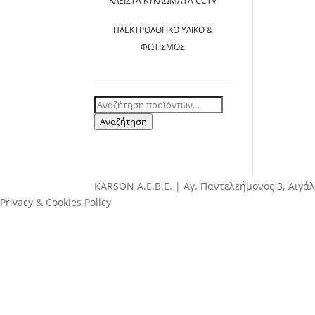
ΚΛΕΙΣΤΆ ΚΥΚΛΏΜΑΤΑ CCTV
ΗΛΕΚΤΡΟΛΟΓΙΚΌ ΥΛΙΚΌ &
ΦΩΤΙΣΜΌΣ
Αναζήτηση
για:
Αναζήτηση
ΚΑRSOΝ Α.E.B.E. | Αγ. Παντελεήμονος 3, Αιγάλ
Privacy & Cookies Policy