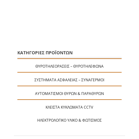
ΚΑΤΗΓΟΡΙΕΣ ΠΡΟΪΟΝΤΩΝ
ΘΥΡΟΤΗΛΕΟΡΆΣΕΙΣ – ΘΥΡΟΤΗΛΈΦΩΝΑ
ΣΥΣΤΉΜΑΤΑ ΑΣΦΑΛΕΊΑΣ – ΣΥΝΑΓΕΡΜΟΊ
ΑΥΤΟΜΑΤΙΣΜΟΊ ΘΥΡΏΝ & ΠΑΡΑΘΎΡΩΝ
ΚΛΕΙΣΤΆ ΚΥΚΛΏΜΑΤΑ CCTV
ΗΛΕΚΤΡΟΛΟΓΙΚΌ ΥΛΙΚΌ & ΦΩΤΙΣΜΌΣ