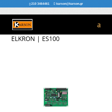
210 3464461
karson@karson.gr
ELKRON | ES100