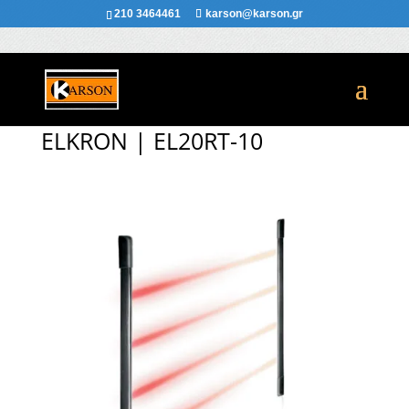
210 3464461
karson@karson.gr
ELKRON | EL20RT-10