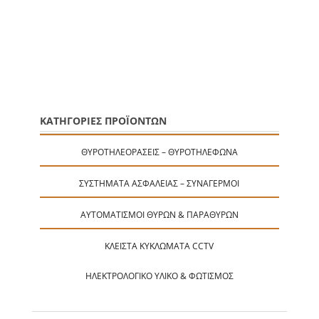
ΚΑΤΗΓΟΡΙΕΣ ΠΡΟΪΟΝΤΩΝ
ΘΥΡΟΤΗΛΕΟΡΆΣΕΙΣ – ΘΥΡΟΤΗΛΈΦΩΝΑ
ΣΥΣΤΉΜΑΤΑ ΑΣΦΑΛΕΊΑΣ – ΣΥΝΑΓΕΡΜΟΊ
ΑΥΤΟΜΑΤΙΣΜΟΊ ΘΥΡΏΝ & ΠΑΡΑΘΎΡΩΝ
ΚΛΕΙΣΤΆ ΚΥΚΛΏΜΑΤΑ CCTV
ΗΛΕΚΤΡΟΛΟΓΙΚΌ ΥΛΙΚΌ & ΦΩΤΙΣΜΌΣ